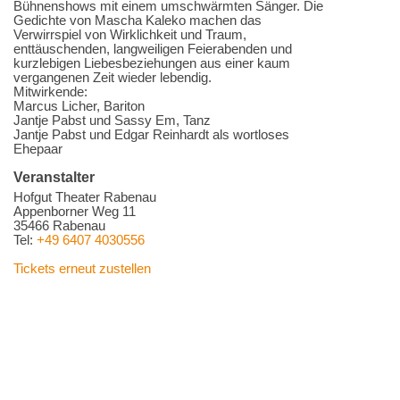
Bühnenshows mit einem umschwärmten Sänger. Die
Gedichte von Mascha Kaleko machen das
Verwirrspiel von Wirklichkeit und Traum,
enttäuschenden, langweiligen Feierabenden und
kurzlebigen Liebesbeziehungen aus einer kaum
vergangenen Zeit wieder lebendig.
Mitwirkende:
Marcus Licher, Bariton
Jantje Pabst und Sassy Em, Tanz
Jantje Pabst und Edgar Reinhardt als wortloses
Ehepaar
Veranstalter
Hofgut Theater Rabenau
Appenborner Weg 11
35466 Rabenau
Tel:
+49 6407 4030556
Tickets erneut zustellen
Eine E-Mail an den Veranstalter senden
© 2009-2026
Cortex Media GmbH Ulm
Impressum
|
Kontakt
|
AGB